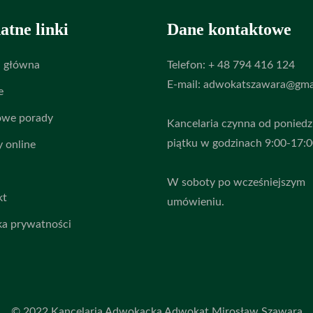
atne linki
Dane kontaktowe
a główna
Telefon: + 48 794 416 124
E-mail: adwokatszawara@gma
e
we porady
Kancelaria czynna od poniedz
piątku w godzinach 9:00-17:
 online
W soboty po wcześniejszym
kt
umówieniu.
ka prywatności
© 2022 Kancelaria Adwokacka Adwokat Mirosław Szawara