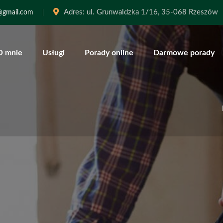
Adres:
ul. Grunwaldzka 1/16, 35-068 Rzeszów
@gmail.com
O mnie
Usługi
Porady online
Darmowe porady