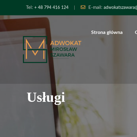
Tel:
E-mail:
+ 48 794 416 124
adwokatszawara
Strona główna
Usługi